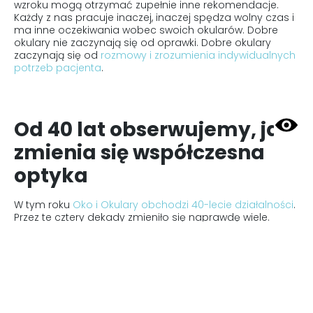
wzroku mogą otrzymać zupełnie inne rekomendacje.
Każdy z nas pracuje inaczej, inaczej spędza wolny czas i
ma inne oczekiwania wobec swoich okularów. Dobre
okulary nie zaczynają się od oprawki. Dobre okulary
zaczynają się od
rozmowy i zrozumienia indywidualnych
potrzeb pacjenta
.
Od 40 lat obserwujemy, jak
zmienia się współczesna
optyka
W tym roku
Oko i Okulary obchodzi 40-lecie działalności
.
Przez te cztery dekady zmieniło się naprawdę wiele.
Pojawiły się nowoczesne materiały, zaawansowane
konstrukcje soczewek, lepsze powłoki antyrefleksyjne i
rozwiązania, które jeszcze kilkanaście lat temu były
niedostępne. Zmieniły się również oczekiwania
Pacjentów.
Dziś okulary mają nie tylko korygować wadę wzroku. Mają