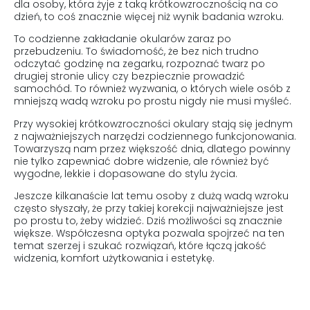
dla osoby, która żyje z taką krótkowzrocznością na co
dzień, to coś znacznie więcej niż wynik badania wzroku.
To codzienne zakładanie okularów zaraz po
przebudzeniu. To świadomość, że bez nich trudno
odczytać godzinę na zegarku, rozpoznać twarz po
drugiej stronie ulicy czy bezpiecznie prowadzić
samochód. To również wyzwania, o których wiele osób z
mniejszą wadą wzroku po prostu nigdy nie musi myśleć.
Przy wysokiej krótkowzroczności okulary stają się jednym
z najważniejszych narzędzi codziennego funkcjonowania.
Towarzyszą nam przez większość dnia, dlatego powinny
nie tylko zapewniać dobre widzenie, ale również być
wygodne, lekkie i dopasowane do stylu życia.
Jeszcze kilkanaście lat temu osoby z dużą wadą wzroku
często słyszały, że przy takiej korekcji najważniejsze jest
po prostu to, żeby widzieć. Dziś możliwości są znacznie
większe. Współczesna optyka pozwala spojrzeć na ten
temat szerzej i szukać rozwiązań, które łączą jakość
widzenia, komfort użytkowania i estetykę.